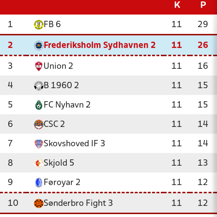
K
P
1
FB 6
11
29
2
Frederiksholm Sydhavnen 2
11
26
3
Union 2
11
16
4
B 1960 2
11
15
5
FC Nyhavn 2
11
15
6
CSC 2
11
14
7
Skovshoved IF 3
11
14
8
Skjold 5
11
13
9
Føroyar 2
11
12
10
Sønderbro Fight 3
11
12