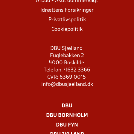
Afbud + Akut dommervagt
Idrættens Forsikringer
Privatlivspolitik
Cookiepolitik
DBU Sjælland
Fuglebakken 2
4000 Roskilde
Telefon: 4632 3366
CVR: 6369 0015
info@dbusjaelland.dk
DBU
DBU BORNHOLM
DBU FYN