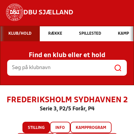
DBU SJÆLLAND
Hvad vil du søge efter?
KLUB/HOLD
RÆKKE
SPILLESTED
KAMP
INDHOLD OG NYHEDER
Find en klub eller et hold
STILLINGER, RESULTATER, KLUBBER OG
HOLD
FREDERIKSHOLM SYDHAVNEN 2
Serie 3, P2/5 Forår, P4
STILLING
INFO
KAMPPROGRAM