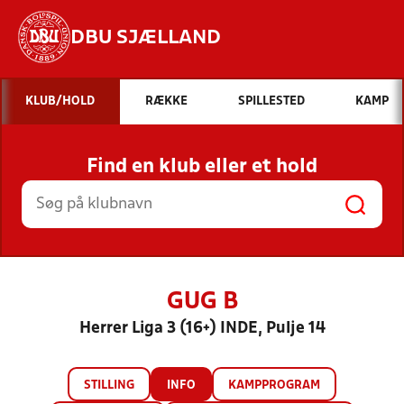
DBU SJÆLLAND
Hvad vil du søge efter?
KLUB/HOLD
RÆKKE
SPILLESTED
KAMP
INDHOLD OG NYHEDER
Find en klub eller et hold
STILLINGER, RESULTATER, KLUBBER OG
HOLD
GUG B
Herrer Liga 3 (16+) INDE, Pulje 14
STILLING
INFO
KAMPPROGRAM