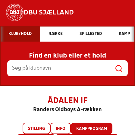
DBU SJÆLLAND
Hvad vil du søge efter?
KLUB/HOLD
RÆKKE
SPILLESTED
KAMP
INDHOLD OG NYHEDER
Find en klub eller et hold
STILLINGER, RESULTATER, KLUBBER OG
HOLD
ÅDALEN IF
Randers Oldboys A-rækken
STILLING
INFO
KAMPPROGRAM