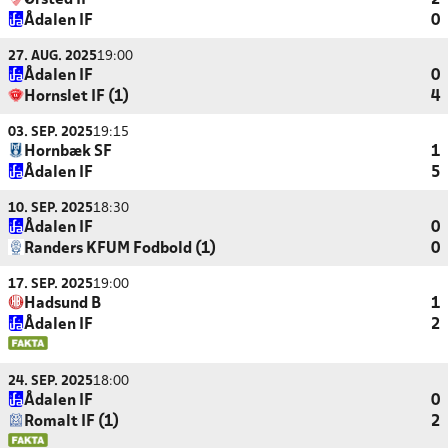
Ørsted IF
2
Ådalen IF
0
27. AUG. 2025
19:00
Ådalen IF
0
Hornslet IF (1)
4
03. SEP. 2025
19:15
Hornbæk SF
1
Ådalen IF
5
10. SEP. 2025
18:30
Ådalen IF
0
Randers KFUM Fodbold (1)
0
17. SEP. 2025
19:00
Hadsund B
1
Ådalen IF
2
24. SEP. 2025
18:00
Ådalen IF
0
Romalt IF (1)
2