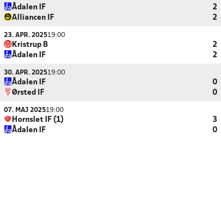
Ådalen IF
2
Alliancen IF
2
23. APR. 2025
19:00
Kristrup B
2
Ådalen IF
2
30. APR. 2025
19:00
Ådalen IF
0
Ørsted IF
0
07. MAJ 2025
19:00
Hornslet IF (1)
3
Ådalen IF
0