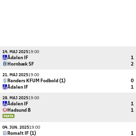
14. MAJ 2025
19:00
Ådalen IF
1
Hornbæk SF
2
21. MAJ 2025
19:00
Randers KFUM Fodbold (1)
0
Ådalen IF
1
28. MAJ 2025
19:00
Ådalen IF
1
Hadsund B
1
04. JUN. 2025
19:00
Romalt IF (1)
1