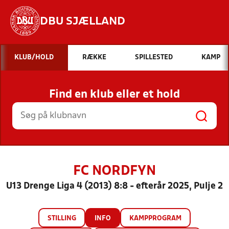
DBU SJÆLLAND
Hvad vil du søge efter?
KLUB/HOLD
RÆKKE
SPILLESTED
KAMP
INDHOLD OG NYHEDER
Find en klub eller et hold
STILLINGER, RESULTATER, KLUBBER OG
HOLD
FC NORDFYN
U13 Drenge Liga 4 (2013) 8:8 - efterår 2025, Pulje 2
STILLING
INFO
KAMPPROGRAM