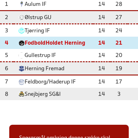
1
Aulum IF
14
28
2
Ølstrup GU
14
27
3
Tjørring IF
14
24
4
FodboldHoldet Herning
14
21
5
Gullestrup IF
14
20
6
Herning Fremad
14
19
7
Feldborg/Haderup IF
14
17
8
Snejbjerg SG&I
14
3