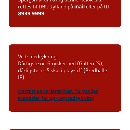
Spørgsmål omkring denne række skal
rettes til DBU Jylland på
mail
eller på tlf:
8939 9999
Vedr. nedrykning:
Dårligste nr. 6 rykker ned (Galten fS),
dårligste nr. 5 skal i play-off (Bredballe
IF).
Herrernes serierækker: To mulige
scenarier for op- og nedrykning