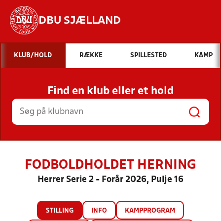
DBU SJÆLLAND
Hvad vil du søge efter?
KLUB/HOLD
RÆKKE
SPILLESTED
KAMP
INDHOLD OG NYHEDER
Find en klub eller et hold
STILLINGER, RESULTATER, KLUBBER OG
HOLD
FODBOLDHOLDET HERNING
Herrer Serie 2 - Forår 2026, Pulje 16
STILLING
INFO
KAMPPROGRAM