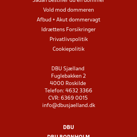
Sådan bestiller du en dommer
Vold mod dommeren
Afbud + Akut dommervagt
Idrættens Forsikringer
Privatlivspolitik
Cookiepolitik
DBU Sjælland
Fuglebakken 2
4000 Roskilde
Telefon: 4632 3366
CVR: 6369 0015
info@dbusjaelland.dk
DBU