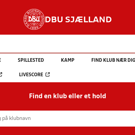
DBU SJÆLLAND
E
SPILLESTED
KAMP
FIND KLUB NÆR DI
LIVESCORE
Find en klub eller et hold