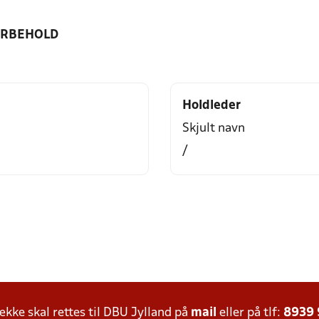
ORBEHOLD
Holdleder
Skjult navn
/
ke skal rettes til DBU Jylland på
mail
eller på tlf:
8939