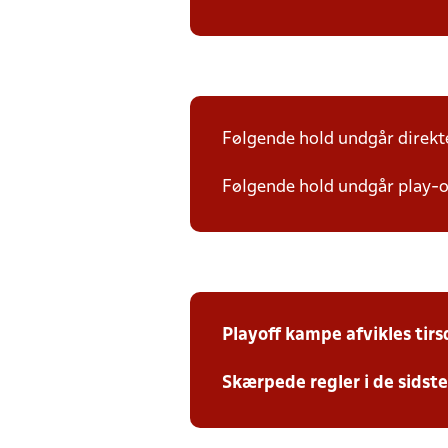
Følgende hold undgår direkte 
Følgende hold undgår play-of
Playoff kampe afvikles tir
Skærpede regler i de sidst