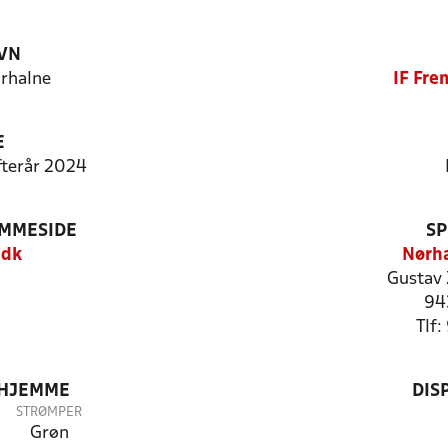
VN
rhalne
IF Fre
E
Efterår 2024
EMMESIDE
SP
.dk
Nørha
Gustav
94
Tlf
 HJEMME
DIS
STRØMPER
Grøn