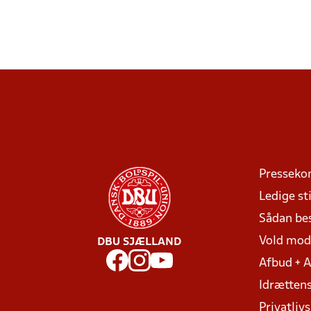
Presseko
Ledige sti
Sådan be
Vold mo
DBU SJÆLLAND
Afbud + 
Idrættens
Privatlivs