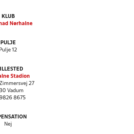
KLUB
mad Nørhalne
PULJE
Pulje 12
ILLESTED
lne Stadion
 Zimmersvej 27
30 Vadum
: 9826 8675
PENSATION
Nej