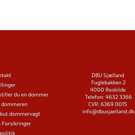
ntakt
DBU Sjælland
Fuglebakken 2
llinger
4000 Roskilde
stiller du en dommer
Telefon: 4632 3366
d dommeren
CVR: 6369 0015
info@dbusjaelland.dk
Akut dommervagt
 Forsikringer
politik