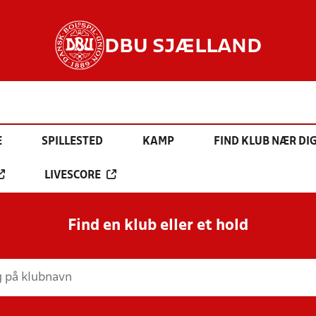
DBU SJÆLLAND
E
SPILLESTED
KAMP
FIND KLUB NÆR DI
LIVESCORE
Find en klub eller et hold