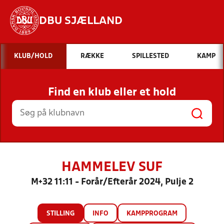
DBU SJÆLLAND
Hvad vil du søge efter?
KLUB/HOLD
RÆKKE
SPILLESTED
KAMP
INDHOLD OG NYHEDER
Find en klub eller et hold
STILLINGER, RESULTATER, KLUBBER OG
HOLD
HAMMELEV SUF
M+32 11:11 - Forår/Efterår 2024, Pulje 2
STILLING
INFO
KAMPPROGRAM