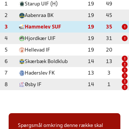
1
Starup UIF (H)
19
49
2
Aabenraa BK
19
45
3
Hammelev SUF
19
35
!
4
Hjordkær UIF
19
31
!
5
Hellevad IF
19
20
!
6
Skærbæk Boldklub
14
13
!
!
7
Haderslev FK
13
3
!
!
8
Øsby IF
14
1
!
Spørgsmål omkring denne række skal