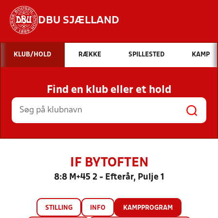
DBU SJÆLLAND
Hvad vil du søge efter?
KLUB/HOLD
RÆKKE
SPILLESTED
KAMP
INDHOLD OG NYHEDER
Find en klub eller et hold
STILLINGER, RESULTATER, KLUBBER OG
HOLD
IF BYTOFTEN
8:8 M+45 2 - Efterår, Pulje 1
STILLING
INFO
KAMPPROGRAM