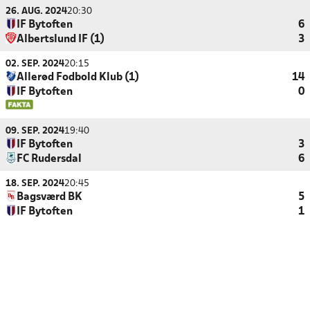
26. AUG. 2024
20:30
IF Bytoften
6
Albertslund IF (1)
3
02. SEP. 2024
20:15
Allerød Fodbold Klub (1)
14
IF Bytoften
0
09. SEP. 2024
19:40
IF Bytoften
3
FC Rudersdal
6
18. SEP. 2024
20:45
Bagsværd BK
5
IF Bytoften
1