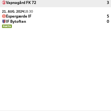
Vapnagård FK 72
3
21. AUG. 2024
18:30
Espergærde IF
5
IF Bytoften
0