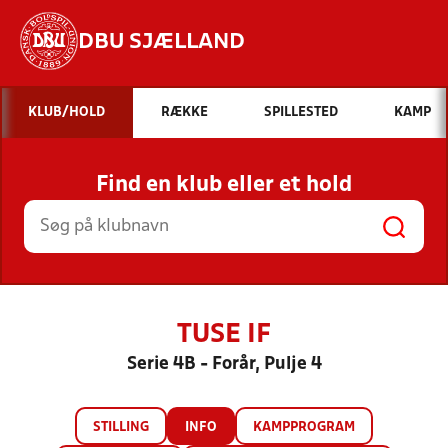
DBU SJÆLLAND
Hvad vil du søge efter?
KLUB/HOLD
RÆKKE
SPILLESTED
KAMP
INDHOLD OG NYHEDER
Find en klub eller et hold
STILLINGER, RESULTATER, KLUBBER OG
HOLD
TUSE IF
Serie 4B - Forår, Pulje 4
STILLING
INFO
KAMPPROGRAM