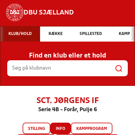
DBU SJÆLLAND
Hvad vil du søge efter?
KLUB/HOLD
RÆKKE
SPILLESTED
KAMP
INDHOLD OG NYHEDER
Find en klub eller et hold
STILLINGER, RESULTATER, KLUBBER OG
HOLD
SCT. JØRGENS IF
Serie 4B - Forår, Pulje 6
STILLING
INFO
KAMPPROGRAM