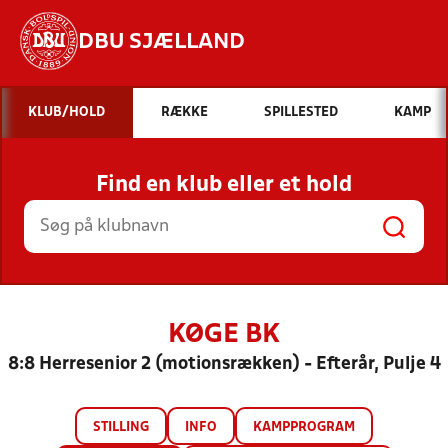
DBU SJÆLLAND
Hvad vil du søge efter?
KLUB/HOLD
RÆKKE
SPILLESTED
KAMP
INDHOLD OG NYHEDER
Find en klub eller et hold
STILLINGER, RESULTATER, KLUBBER OG
HOLD
KØGE BK
8:8 Herresenior 2 (motionsrækken) - Efterår, Pulje 4
STILLING
INFO
KAMPPROGRAM