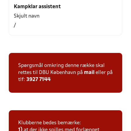
Kampklar assistent
Skjult navn
/
Spørgsmål omkring denne række skal
rettes til DBU København på
mail
eller på
tlf:
3927 7144
Klubberne bedes bemærke:
1)
at der ikke spilles med forlænget