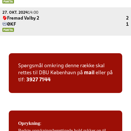
27. OKT. 2024
14:00
Fremad Valby 2
2
ØKF
1
Spørgsmål omkring denne række skal
rettes til DBU København på
mail
eller på
tlf:
3927 7144
Oprykning
:
Bedste oprykningsberettigede hold rykker op til