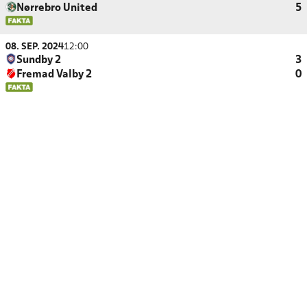
Nørrebro United
5
08. SEP. 2024
12:00
Sundby 2
3
Fremad Valby 2
0