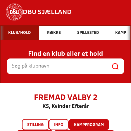
DBU SJÆLLAND
Hvad vil du søge efter?
KLUB/HOLD
RÆKKE
SPILLESTED
KAMP
INDHOLD OG NYHEDER
Find en klub eller et hold
STILLINGER, RESULTATER, KLUBBER OG
HOLD
FREMAD VALBY 2
KS, Kvinder Efterår
STILLING
INFO
KAMPPROGRAM