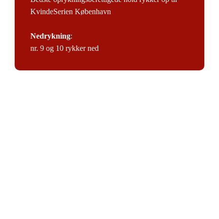
KvindeSerien København
Nedrykning
:
nr. 9 og 10 rykker ned