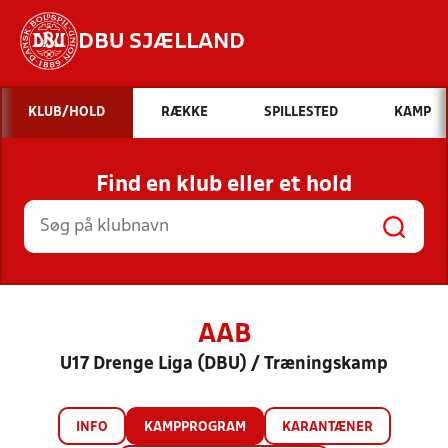
DBU SJÆLLAND
Hvad vil du søge efter?
KLUB/HOLD
RÆKKE
SPILLESTED
KAMP
INDHOLD OG NYHEDER
Find en klub eller et hold
STILLINGER, RESULTATER, KLUBBER OG
HOLD
AAB
U17 Drenge Liga (DBU) / Træningskamp
INFO
KAMPPROGRAM
KARANTÆNER