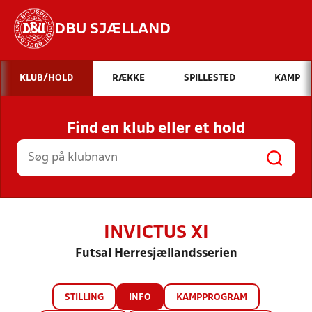
DBU SJÆLLAND
Hvad vil du søge efter?
KLUB/HOLD
RÆKKE
SPILLESTED
KAMP
INDHOLD OG NYHEDER
Find en klub eller et hold
STILLINGER, RESULTATER, KLUBBER OG
HOLD
INVICTUS XI
Futsal Herresjællandsserien
STILLING
INFO
KAMPPROGRAM