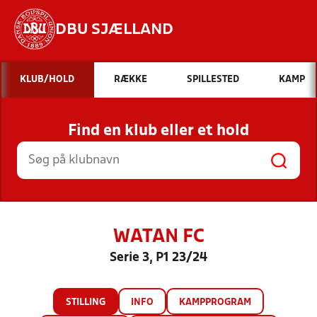
DBU SJÆLLAND
Hvad vil du søge efter?
KLUB/HOLD
RÆKKE
SPILLESTED
KAMP
INDHOLD OG NYHEDER
Find en klub eller et hold
STILLINGER, RESULTATER, KLUBBER OG
HOLD
WATAN FC
Serie 3, P1 23/24
STILLING
INFO
KAMPPROGRAM