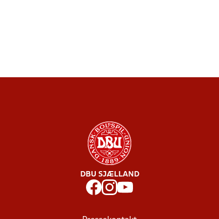
DBU SJÆLLAND