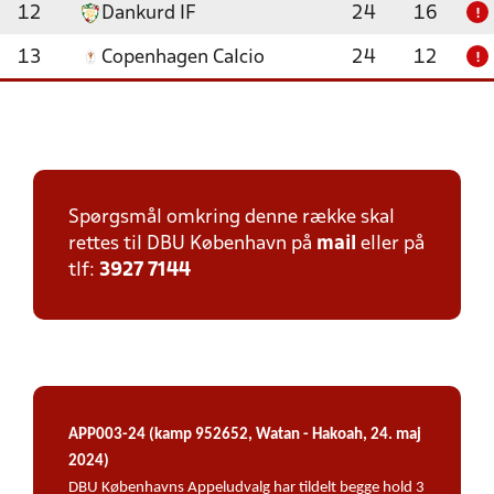
12
Dankurd IF
24
16
!
13
Copenhagen Calcio
24
12
!
Spørgsmål omkring denne række skal
rettes til DBU København på
mail
eller på
tlf:
3927 7144
APP003-24 (kamp 952652, Watan - Hakoah, 24. maj
2024)
DBU Københavns Appeludvalg har tildelt begge hold 3