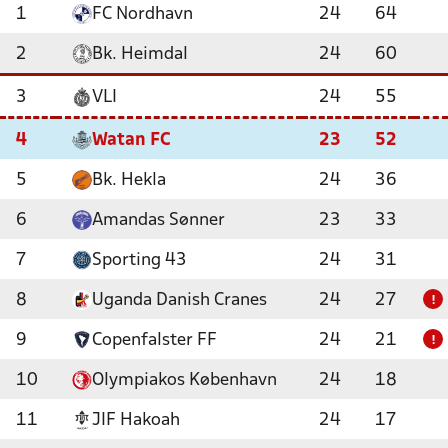
1
FC Nordhavn
24
64
2
Bk. Heimdal
24
60
3
VLI
24
55
4
Watan FC
23
52
5
Bk. Hekla
24
36
6
Amandas Sønner
23
33
7
Sporting 43
24
31
8
Uganda Danish Cranes
24
27
!
9
Copenfalster FF
24
21
!
10
Olympiakos København
24
18
11
JIF Hakoah
24
17