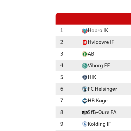
1
Hobro IK
2
Hvidovre IF
3
AB
4
Viborg FF
5
HIK
6
FC Helsingør
7
HB Køge
8
SfB-Oure FA
9
Kolding IF