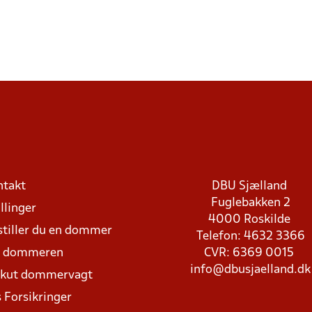
ntakt
DBU Sjælland
Fuglebakken 2
llinger
4000 Roskilde
stiller du en dommer
Telefon: 4632 3366
d dommeren
CVR: 6369 0015
info@dbusjaelland.dk
Akut dommervagt
 Forsikringer