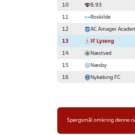
10
B.93
11
Roskilde
12
AC Amager Acade
13
IF Lyseng
14
Næstved
15
Næsby
16
Nykøbing FC
Spørgsmål omkring denne ræk