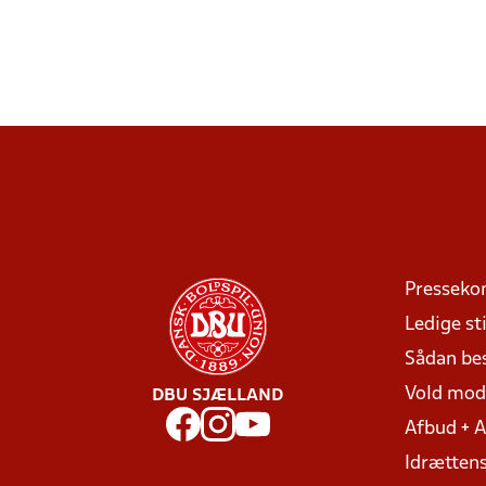
Presseko
Ledige sti
Sådan be
Vold mo
DBU SJÆLLAND
Afbud + 
Idrættens