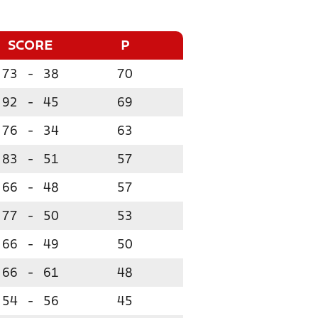
SCORE
P
73
-
38
70
92
-
45
69
76
-
34
63
83
-
51
57
66
-
48
57
77
-
50
53
66
-
49
50
66
-
61
48
54
-
56
45