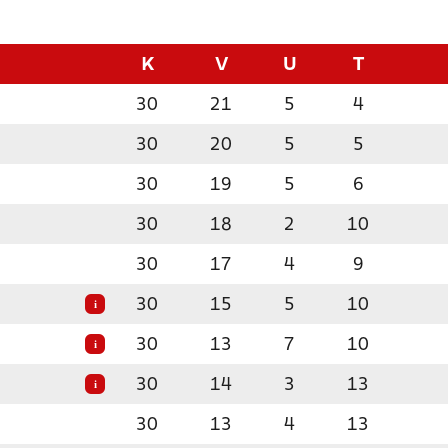
K
V
U
T
30
21
5
4
30
20
5
5
30
19
5
6
30
18
2
10
30
17
4
9
30
15
5
10
i
30
13
7
10
i
30
14
3
13
i
30
13
4
13