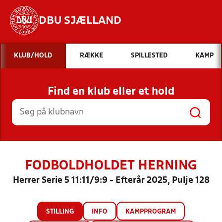
DBU SJÆLLAND
Hvad vil du søge efter?
KLUB/HOLD
RÆKKE
SPILLESTED
KAMP
INDHOLD OG NYHEDER
Find en klub eller et hold
STILLINGER, RESULTATER, KLUBBER OG
HOLD
FODBOLDHOLDET HERNING
Herrer Serie 5 11:11/9:9 - Efterår 2025, Pulje 128
STILLING
INFO
KAMPPROGRAM