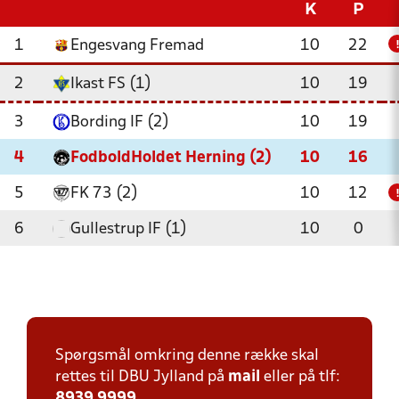
K
P
1
Engesvang Fremad
10
22
2
Ikast FS (1)
10
19
3
Bording IF (2)
10
19
4
FodboldHoldet Herning (2)
10
16
5
FK 73 (2)
10
12
6
Gullestrup IF (1)
10
0
Spørgsmål omkring denne række skal
rettes til DBU Jylland på
mail
eller på tlf:
8939 9999