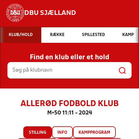
DBU SJÆLLAND
Hvad vil du søge efter?
KLUB/HOLD
RÆKKE
SPILLESTED
KAMP
INDHOLD OG NYHEDER
Find en klub eller et hold
STILLINGER, RESULTATER, KLUBBER OG
HOLD
ALLERØD FODBOLD KLUB
M+50 11:11 - 2024
STILLING
INFO
KAMPPROGRAM