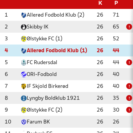
K
P
1
Allerød Fodbold Klub (2)
26
71
2
Skibby IK
26
65
!
3
Ølstykke FC (1)
26
52
4
Allerød Fodbold Klub (1)
26
44
5
FC Rudersdal
26
44
!
6
ORI-Fodbold
26
40
7
IF Skjold Birkerød
26
40
!
8
Lyngby Boldklub 1921
26
35
!
9
Ølstykke FC (2)
26
30
!
10
Farum BK
26
26