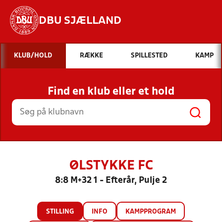
DBU SJÆLLAND
Hvad vil du søge efter?
KLUB/HOLD
RÆKKE
SPILLESTED
KAMP
INDHOLD OG NYHEDER
Find en klub eller et hold
STILLINGER, RESULTATER, KLUBBER OG
HOLD
ØLSTYKKE FC
8:8 M+32 1 - Efterår, Pulje 2
STILLING
INFO
KAMPPROGRAM