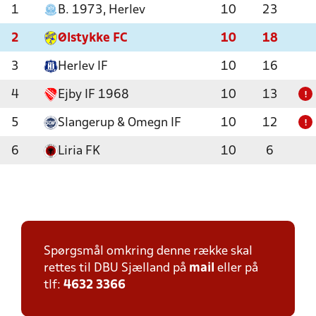
1
B. 1973, Herlev
10
23
2
Ølstykke FC
10
18
3
Herlev IF
10
16
4
Ejby IF 1968
10
13
!
5
Slangerup & Omegn IF
10
12
!
6
Liria FK
10
6
Spørgsmål omkring denne række skal
rettes til DBU Sjælland på
mail
eller på
tlf:
4632 3366