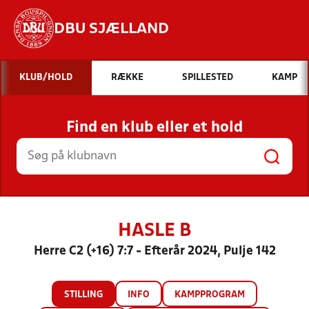
DBU SJÆLLAND
Hvad vil du søge efter?
KLUB/HOLD
RÆKKE
SPILLESTED
KAMP
INDHOLD OG NYHEDER
Find en klub eller et hold
STILLINGER, RESULTATER, KLUBBER OG
HOLD
HASLE B
Herre C2 (+16) 7:7 - Efterår 2024, Pulje 142
STILLING
INFO
KAMPPROGRAM