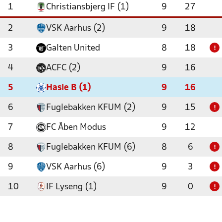
1
Christiansbjerg IF (1)
9
27
2
VSK Aarhus (2)
9
18
3
Galten United
8
18
!
4
ACFC (2)
9
16
5
Hasle B (1)
9
16
6
Fuglebakken KFUM (2)
9
15
!
7
FC Åben Modus
9
12
8
Fuglebakken KFUM (6)
8
6
!
9
VSK Aarhus (6)
9
3
!
10
IF Lyseng (1)
9
0
!