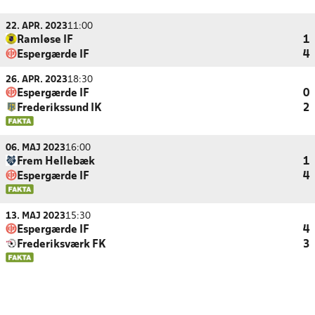
22. APR. 2023
11:00
Ramløse IF
1
Espergærde IF
4
26. APR. 2023
18:30
Espergærde IF
0
Frederikssund IK
2
06. MAJ 2023
16:00
Frem Hellebæk
1
Espergærde IF
4
13. MAJ 2023
15:30
Espergærde IF
4
Frederiksværk FK
3