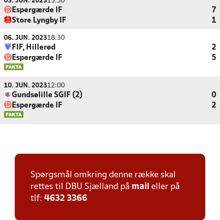
03. JUN. 2023
15:30
Espergærde IF
7
Store Lyngby IF
1
06. JUN. 2023
18:30
FIF, Hillerød
2
Espergærde IF
5
10. JUN. 2023
12:00
Gundsølille SGIF (2)
0
Espergærde IF
2
Spørgsmål omkring denne række skal
rettes til DBU Sjælland på
mail
eller på
tlf:
4632 3366