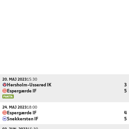
20. MAJ 2023
15:30
Hørsholm-Usserød IK
3
Espergærde IF
5
24. MAJ 2023
18:00
Espergærde IF
4
Snekkersten IF
5