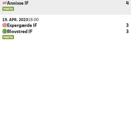
Annisse IF
4
19. APR. 2023
18:00
Espergærde IF
3
Blovstrød IF
3