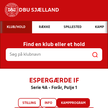
DBU SJÆLLAND
Hvad vil du søge efter?
KLUB/HOLD
RÆKKE
SPILLESTED
KAMP
INDHOLD OG NYHEDER
Find en klub eller et hold
STILLINGER, RESULTATER, KLUBBER OG
HOLD
ESPERGÆRDE IF
Serie 4A - Forår, Pulje 1
STILLING
INFO
KAMPPROGRAM