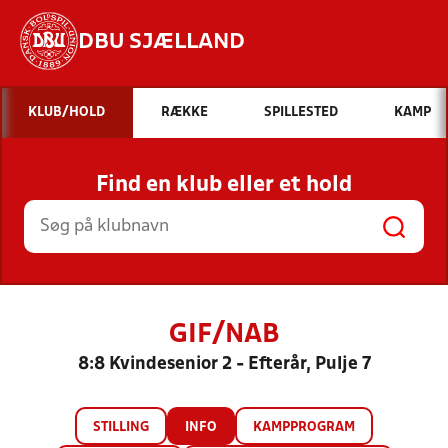
DBU SJÆLLAND
Hvad vil du søge efter?
KLUB/HOLD
RÆKKE
SPILLESTED
KAMP
INDHOLD OG NYHEDER
Find en klub eller et hold
STILLINGER, RESULTATER, KLUBBER OG
HOLD
GIF/NAB
8:8 Kvindesenior 2 - Efterår, Pulje 7
STILLING
INFO
KAMPPROGRAM