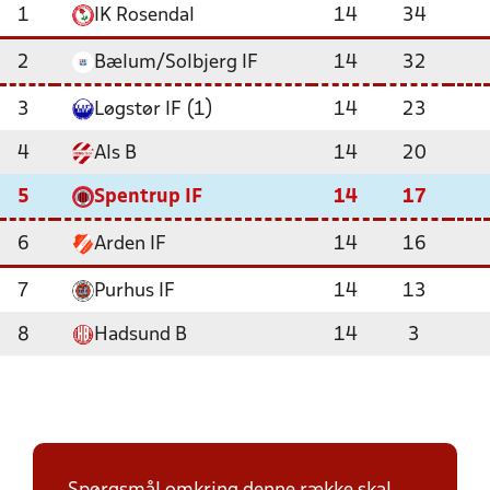
1
IK Rosendal
14
34
2
Bælum/Solbjerg IF
14
32
3
Løgstør IF (1)
14
23
4
Als B
14
20
5
Spentrup IF
14
17
6
Arden IF
14
16
7
Purhus IF
14
13
8
Hadsund B
14
3