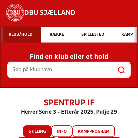
DBU SJÆLLAND
Hvad vil du søge efter?
KLUB/HOLD
RÆKKE
SPILLESTED
KAMP
INDHOLD OG NYHEDER
Find en klub eller et hold
STILLINGER, RESULTATER, KLUBBER OG
HOLD
SPENTRUP IF
Herrer Serie 3 - Efterår 2025, Pulje 29
STILLING
INFO
KAMPPROGRAM