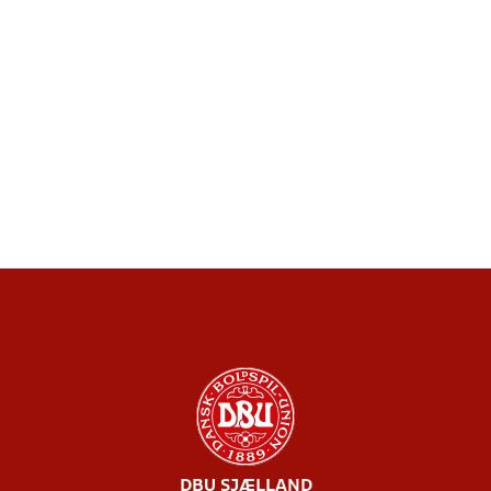
DBU SJÆLLAND