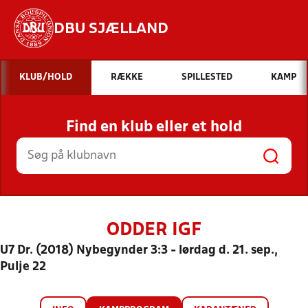
DBU SJÆLLAND
Hvad vil du søge efter?
KLUB/HOLD
RÆKKE
SPILLESTED
KAMP
INDHOLD OG NYHEDER
Find en klub eller et hold
STILLINGER, RESULTATER, KLUBBER OG
HOLD
ODDER IGF
U7 Dr. (2018) Nybegynder 3:3 - lørdag d. 21. sep.,
Pulje 22