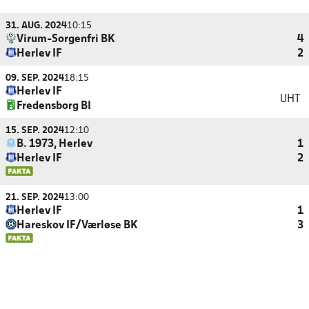
31. AUG. 2024
10:15
Virum-Sorgenfri BK
4
Herlev IF
2
09. SEP. 2024
18:15
Herlev IF
UHT
Fredensborg BI
15. SEP. 2024
12:10
B. 1973, Herlev
1
Herlev IF
2
21. SEP. 2024
13:00
Herlev IF
1
Hareskov IF/Værløse BK
3