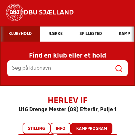
DBU SJÆLLAND
Hvad vil du søge efter?
KLUB/HOLD
RÆKKE
SPILLESTED
KAMP
INDHOLD OG NYHEDER
Find en klub eller et hold
STILLINGER, RESULTATER, KLUBBER OG
HOLD
HERLEV IF
U16 Drenge Mester (09) Efterår, Pulje 1
STILLING
INFO
KAMPPROGRAM