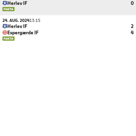
Herlev IF
0
24. AUG. 2024
13:15
Herlev IF
2
Espergærde IF
4