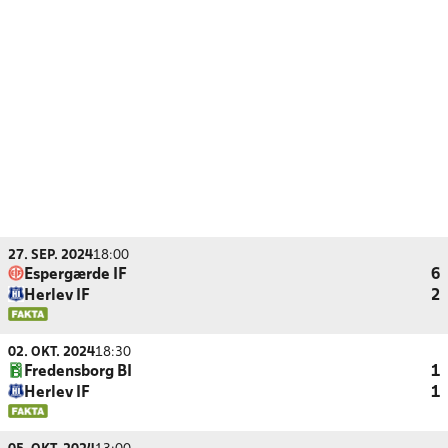
27. SEP. 2024
18:00
Espergærde IF
6
Herlev IF
2
02. OKT. 2024
18:30
Fredensborg BI
1
Herlev IF
1