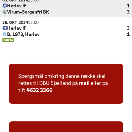
05. OKT. 2024
13:00
Herlev IF
1
Virum-Sorgenfri BK
3
26. OKT. 2024
13:00
Herlev IF
3
B. 1973, Herlev
1
Spørgsmål omkring denne række skal
rettes til DBU Sjælland på
mail
eller på
tlf:
4632 3366