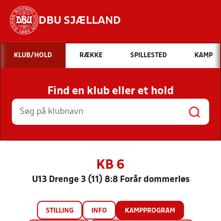
DBU SJÆLLAND
Hvad vil du søge efter?
KLUB/HOLD
RÆKKE
SPILLESTED
KAMP
INDHOLD OG NYHEDER
Find en klub eller et hold
STILLINGER, RESULTATER, KLUBBER OG
HOLD
KB 6
U13 Drenge 3 (11) 8:8 Forår dommerløs
STILLING
INFO
KAMPPROGRAM