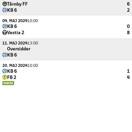
Tårnby FF
6
KB 6
2
04. MAJ 2024
10:00
KB 6
0
Vestia 2
8
11. MAJ 2024
13:00
Oversidder
KB 6
20. MAJ 2024
10:00
KB 6
1
FB 2
4