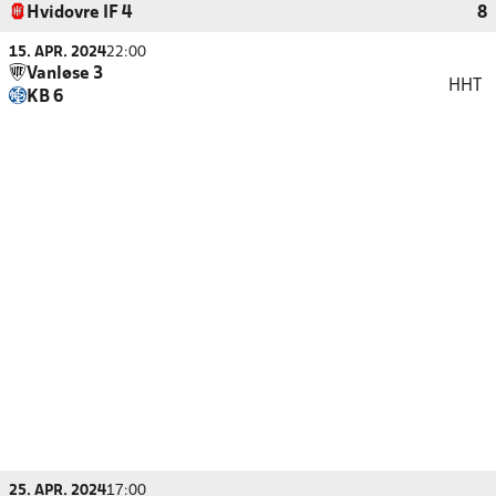
Hvidovre IF 4
8
15. APR. 2024
22:00
Vanløse 3
HHT
KB 6
25. APR. 2024
17:00