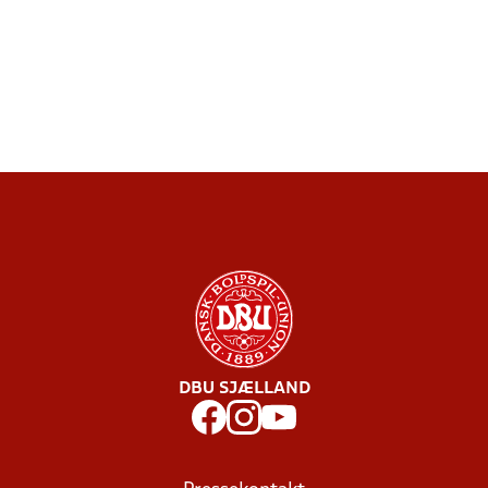
DBU SJÆLLAND