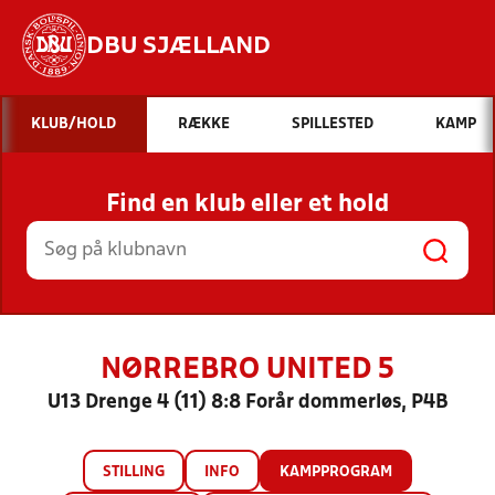
DBU SJÆLLAND
Hvad vil du søge efter?
KLUB/HOLD
RÆKKE
SPILLESTED
KAMP
INDHOLD OG NYHEDER
Find en klub eller et hold
STILLINGER, RESULTATER, KLUBBER OG
HOLD
NØRREBRO UNITED 5
U13 Drenge 4 (11) 8:8 Forår dommerløs, P4B
STILLING
INFO
KAMPPROGRAM