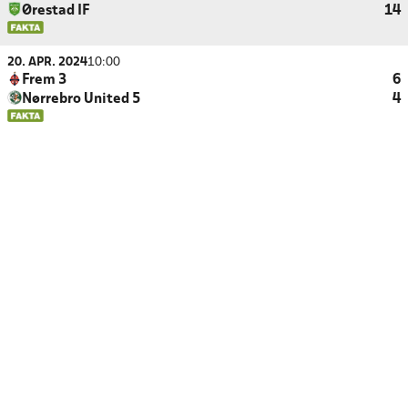
Ørestad IF
14
20. APR. 2024
10:00
Frem 3
6
Nørrebro United 5
4