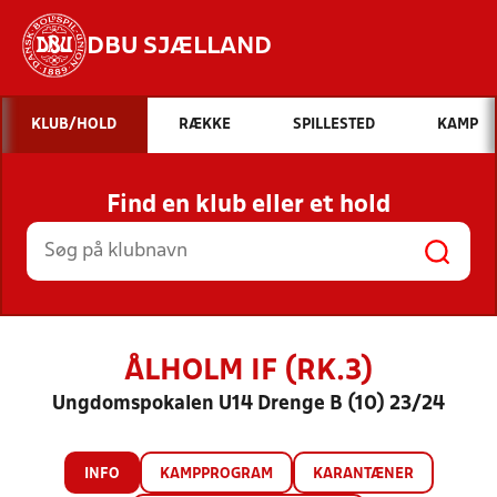
DBU SJÆLLAND
Hvad vil du søge efter?
KLUB/HOLD
RÆKKE
SPILLESTED
KAMP
INDHOLD OG NYHEDER
Find en klub eller et hold
STILLINGER, RESULTATER, KLUBBER OG
HOLD
ÅLHOLM IF (RK.3)
Ungdomspokalen U14 Drenge B (10) 23/24
INFO
KAMPPROGRAM
KARANTÆNER