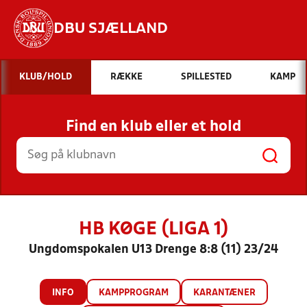
DBU SJÆLLAND
Hvad vil du søge efter?
KLUB/HOLD
RÆKKE
SPILLESTED
KAMP
INDHOLD OG NYHEDER
Find en klub eller et hold
STILLINGER, RESULTATER, KLUBBER OG
HOLD
HB KØGE (LIGA 1)
Ungdomspokalen U13 Drenge 8:8 (11) 23/24
INFO
KAMPPROGRAM
KARANTÆNER