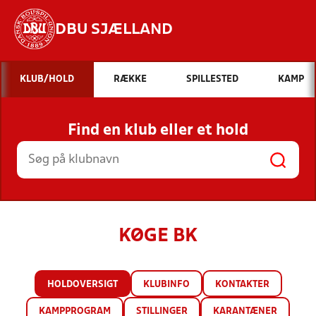
DBU SJÆLLAND
Hvad vil du søge efter?
KLUB/HOLD
RÆKKE
SPILLESTED
KAMP
INDHOLD OG NYHEDER
Find en klub eller et hold
STILLINGER, RESULTATER, KLUBBER OG
HOLD
KØGE BK
HOLDOVERSIGT
KLUBINFO
KONTAKTER
KAMPPROGRAM
STILLINGER
KARANTÆNER