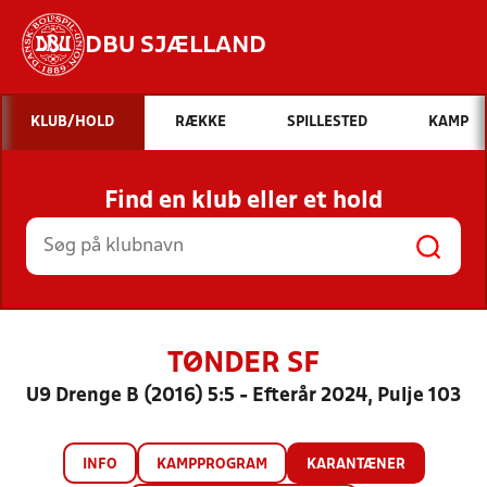
DBU SJÆLLAND
Hvad vil du søge efter?
KLUB/HOLD
RÆKKE
SPILLESTED
KAMP
INDHOLD OG NYHEDER
Find en klub eller et hold
STILLINGER, RESULTATER, KLUBBER OG
HOLD
TØNDER SF
U9 Drenge B (2016) 5:5 - Efterår 2024, Pulje 103
INFO
KAMPPROGRAM
KARANTÆNER