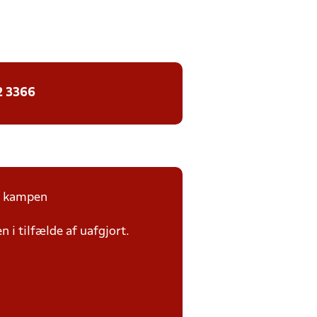
2 3366
på kampen
n i tilfælde af uafgjort.