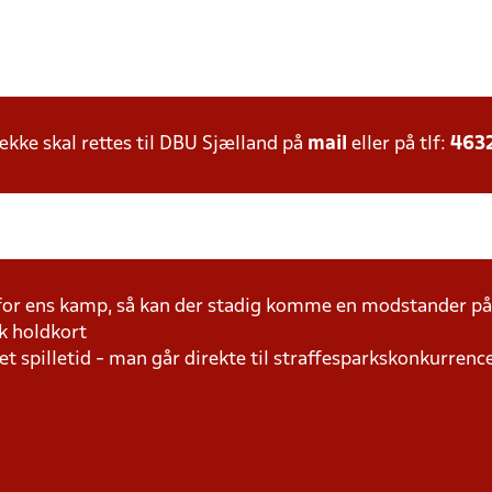
ke skal rettes til DBU Sjælland på
mail
eller på tlf:
463
 for ens kamp, så kan der stadig komme en modstander 
k holdkort
t spilletid - man går direkte til straffesparkskonkurrence