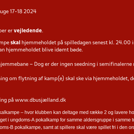
i uge 17-18 2024
oer er
vejledende
.
ampe
skal
hjemmeholdet på spilledagen senest kl. 24.00 i
 kan hjemmeholdet blive idømt bøde.
hjemmebane – Dog er der ingen seedning i semifinalerne 
g om flytning af kamp(e) skal ske via hjemmeholdet, der
ring på www.dbusjælland.dk
kalkampe – hvor klubben kan deltage med række 2 og lavere hol
ltaget i ungdoms-A pokalkamp for samme aldersgruppe i samme t
ms-B pokalkampe, samt at spillere skal være spillet fri i den o