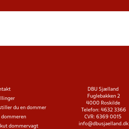
ntakt
DBU Sjælland
Fuglebakken 2
llinger
4000 Roskilde
stiller du en dommer
Telefon: 4632 3366
d dommeren
CVR: 6369 0015
info@dbusjaelland.dk
Akut dommervagt