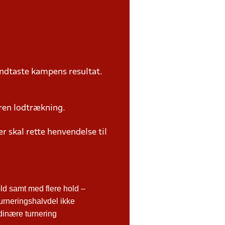
ndtaste kampens resultat.
ren lodtrækning.
 skal rette henvendelse til
d samt med flere hold –
urneringshalvdel ikke
rdinære turnering