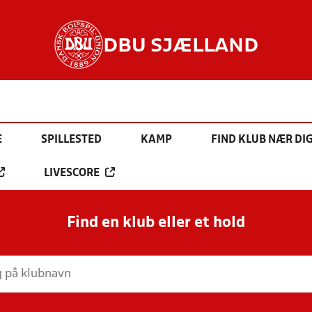
DBU SJÆLLAND
E
SPILLESTED
KAMP
FIND KLUB NÆR DI
LIVESCORE
Find en klub eller et hold