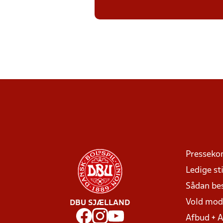
Presseko
Ledige sti
Sådan be
Vold mo
DBU SJÆLLAND
Afbud + 