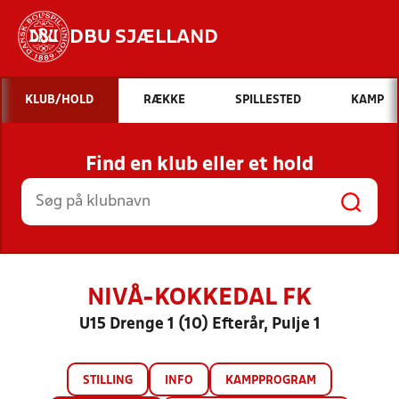
DBU SJÆLLAND
Hvad vil du søge efter?
KLUB/HOLD
RÆKKE
SPILLESTED
KAMP
INDHOLD OG NYHEDER
Find en klub eller et hold
STILLINGER, RESULTATER, KLUBBER OG
HOLD
NIVÅ-KOKKEDAL FK
U15 Drenge 1 (10) Efterår, Pulje 1
STILLING
INFO
KAMPPROGRAM