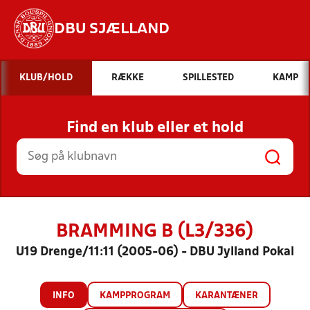
DBU SJÆLLAND
Hvad vil du søge efter?
KLUB/HOLD
RÆKKE
SPILLESTED
KAMP
INDHOLD OG NYHEDER
Find en klub eller et hold
STILLINGER, RESULTATER, KLUBBER OG
HOLD
BRAMMING B (L3/336)
U19 Drenge/11:11 (2005-06) - DBU Jylland Pokal
INFO
KAMPPROGRAM
KARANTÆNER