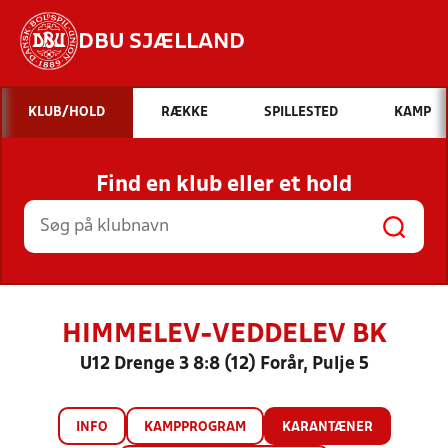
DBU SJÆLLAND
Hvad vil du søge efter?
KLUB/HOLD
RÆKKE
SPILLESTED
KAMP
INDHOLD OG NYHEDER
Find en klub eller et hold
STILLINGER, RESULTATER, KLUBBER OG
HOLD
HIMMELEV-VEDDELEV BK
U12 Drenge 3 8:8 (12) Forår, Pulje 5
INFO
KAMPPROGRAM
KARANTÆNER