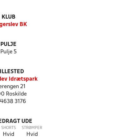
KLUB
gerslev BK
PULJE
Pulje 5
ILLESTED
lev Idrætspark
rengen 21
0 Roskilde
: 4638 3176
LEDRAGT UDE
SHORTS
STRØMPER
Hvid
Hvid