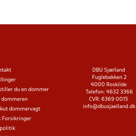
ntakt
DBU Sjælland
Fuglebakken 2
llinger
4000 Roskilde
stiller du en dommer
Telefon: 4632 3366
d dommeren
CVR: 6369 0015
info@dbusjaelland.dk
Akut dommervagt
 Forsikringer
politik