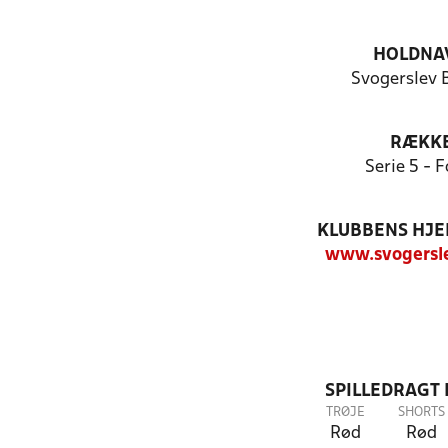
HOLDNA
Svogerslev 
RÆKK
Serie 5 - F
KLUBBENS HJ
www.svogersl
SPILLEDRAGT
TRØJE
SHORTS
Rød
Rød