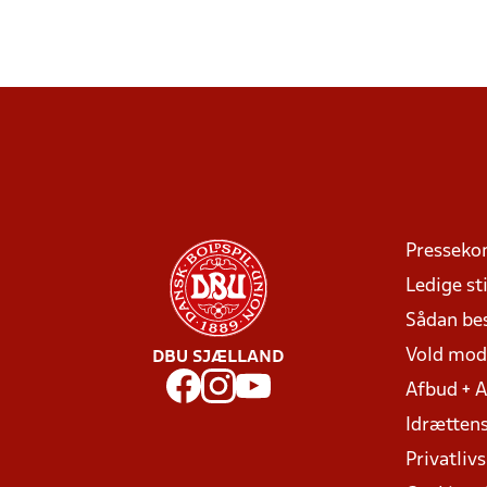
Presseko
Ledige sti
Sådan be
Vold mo
DBU SJÆLLAND
Afbud + 
Idrættens
Privatlivs