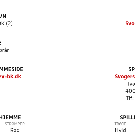
VN
BK (2)
Svo
E
orår
EMMESIDE
SP
ev-bk.dk
Svogers
Tvæ
400
Tlf
 HJEMME
SPIL
STRØMPER
TRØJE
Rød
Hvid