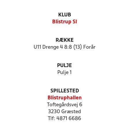
KLUB
Blistrup SI
RÆKKE
U11 Drenge 4 8:8 (13) Forår
PULJE
Pulje 1
SPILLESTED
Blistruphallen
Toftegårdsvej 6
3230 Græsted
Tlf: 4871 6686