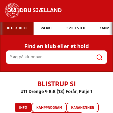
DBU SJÆLLAND
Hvad vil du søge efter?
KLUB/HOLD
RÆKKE
SPILLESTED
KAMP
INDHOLD OG NYHEDER
Find en klub eller et hold
STILLINGER, RESULTATER, KLUBBER OG
HOLD
BLISTRUP SI
U11 Drenge 4 8:8 (13) Forår, Pulje 1
INFO
KAMPPROGRAM
KARANTÆNER