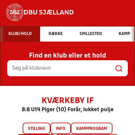
DBU SJÆLLAND
Hvad vil du søge efter?
KLUB/HOLD
RÆKKE
SPILLESTED
KAMP
INDHOLD OG NYHEDER
Find en klub eller et hold
STILLINGER, RESULTATER, KLUBBER OG
HOLD
KVÆRKEBY IF
8:8 U14 Piger (10) Forår, lukket pulje
STILLING
INFO
KAMPPROGRAM