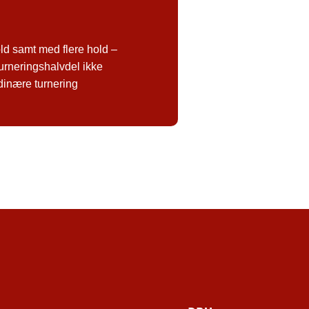
d samt med flere hold –
urneringshalvdel ikke
rdinære turnering