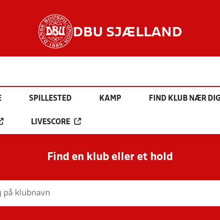
DBU SJÆLLAND
E
SPILLESTED
KAMP
FIND KLUB NÆR DI
LIVESCORE
Find en klub eller et hold