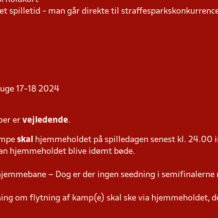
t spilletid - man går direkte til straffesparkskonkurrence
i uge 17-18 2024
oer er
vejledende
.
ampe
skal
hjemmeholdet på spilledagen senest kl. 24.00 i
 kan hjemmeholdet blive idømt bøde.
hjemmebane – Dog er der ingen seedning i semifinalerne 
g om flytning af kamp(e) skal ske via hjemmeholdet, der