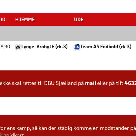
TID
HJEMME
UDE
18:30
Lynge-Broby IF (rk.3)
Team AS Fodbold (rk.3)
ke skal rettes til DBU Sjælland på
mail
eller på tlf:
463
 for ens kamp, så kan der stadig komme en modstander 
k holdkort