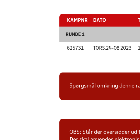
KAMPNR
DATO
RUNDE 1
625731
TORS.
24-08 2023
Spørgsmål omkring denne ræk
OBS: Står der oversidder ud
D
er skal anvendes elektronis