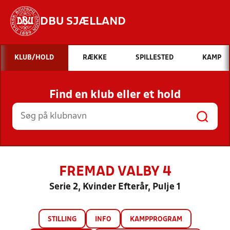
DBU SJÆLLAND
Hvad vil du søge efter?
KLUB/HOLD
RÆKKE
SPILLESTED
KAMP
INDHOLD OG NYHEDER
Find en klub eller et hold
STILLINGER, RESULTATER, KLUBBER OG
HOLD
FREMAD VALBY 4
Serie 2, Kvinder Efterår, Pulje 1
STILLING
INFO
KAMPPROGRAM