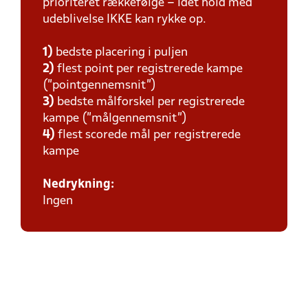
prioriteret rækkefølge – idet hold med
udeblivelse IKKE kan rykke op.
1)
bedste placering i puljen
2)
flest point per registrerede kampe
(”pointgennemsnit”)
3)
bedste målforskel per registrerede
kampe (”målgennemsnit”)
4)
flest scorede mål per registrerede
kampe
Nedrykning:
Ingen