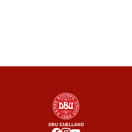
DBU SJÆLLAND