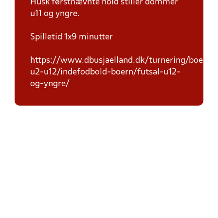
Husk førstnævnte hold stiller dommer
u11 og yngre.
Spilletid 1x9 minutter
https://www.dbusjaelland.dk/turnering/boern-
u2-u12/indefodbold-boern/futsal-u12-
og-yngre/