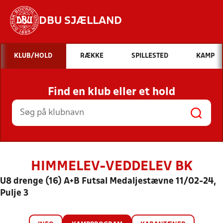
DBU SJÆLLAND
Hvad vil du søge efter?
KLUB/HOLD
RÆKKE
SPILLESTED
KAMP
INDHOLD OG NYHEDER
Find en klub eller et hold
STILLINGER, RESULTATER, KLUBBER OG
HOLD
HIMMELEV-VEDDELEV BK
U8 drenge (16) A+B Futsal Medaljestævne 11/02-24,
Pulje 3