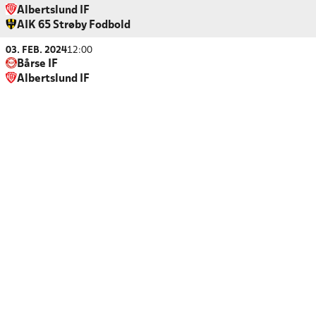
Albertslund IF
AIK 65 Strøby Fodbold
03. FEB. 2024
12:00
Bårse IF
Albertslund IF