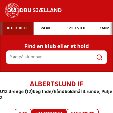
DBU SJÆLLAND
Hvad vil du søge efter?
KLUB/HOLD
RÆKKE
SPILLESTED
KAMP
INDHOLD OG NYHEDER
Find en klub eller et hold
STILLINGER, RESULTATER, KLUBBER OG
HOLD
ALBERTSLUND IF
U12 drenge (12)beg Inde/håndboldmål 3.runde, Pulje
2