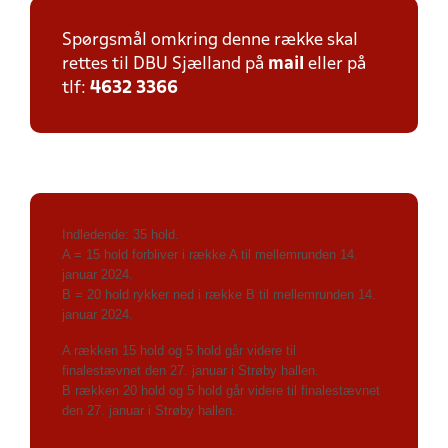
Spørgsmål omkring denne række skal
rettes til DBU Sjælland på
mail
eller på
tlf:
4632 3366
Indledende: 35 hold.
A = 15 hold forbliver i række A til mellemrunden 14.
januar 2024.
B = 20 hold rykker ned i række B til mellemrunden 14.
januar 2024.
A rækken 15 hold og 5 hold går videre til
finalestævnet
den 27. januar i Strøby hallen
.
B rækken 20 hold og 5 hold går videre til finalestævnet
den 27. januar i Strøby hallen
.