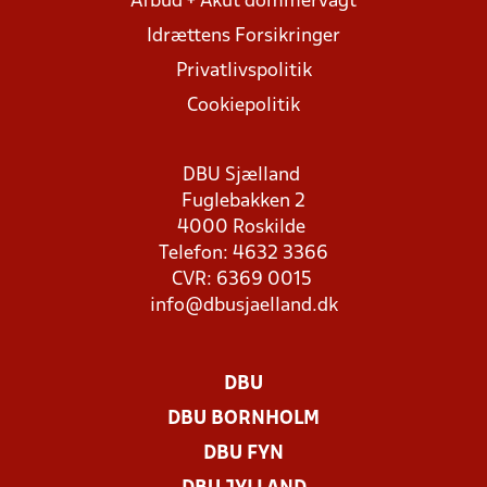
Afbud + Akut dommervagt
Idrættens Forsikringer
Privatlivspolitik
Cookiepolitik
DBU Sjælland
Fuglebakken 2
4000 Roskilde
Telefon: 4632 3366
CVR: 6369 0015
info@dbusjaelland.dk
DBU
DBU BORNHOLM
DBU FYN