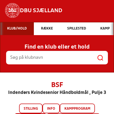
DBU SJÆLLAND
Hvad vil du søge efter?
KLUB/HOLD
RÆKKE
SPILLESTED
KAMP
INDHOLD OG NYHEDER
Find en klub eller et hold
STILLINGER, RESULTATER, KLUBBER OG
HOLD
BSF
Indendørs Kvindesenior Håndboldmål , Pulje 3
STILLING
INFO
KAMPPROGRAM