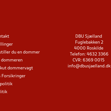
ntakt
DBU Sjælland
Fuglebakken 2
llinger
4000 Roskilde
stiller du en dommer
Telefon: 4632 3366
d dommeren
CVR: 6369 0015
info@dbusjaelland.dk
Akut dommervagt
 Forsikringer
politik
itik