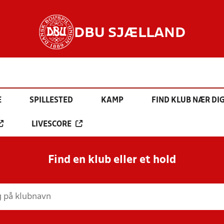
DBU SJÆLLAND
E
SPILLESTED
KAMP
FIND KLUB NÆR DI
LIVESCORE
Find en klub eller et hold