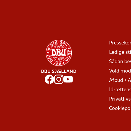
Presseko
Ledige sti
Sådan be
Vold mo
DBU SJÆLLAND
Afbud + 
Idrættens
Privatlivs
Cookiepol