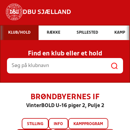
DBU SJÆLLAND
Hvad vil du søge efter?
KLUB/HOLD
RÆKKE
SPILLESTED
KAMP
INDHOLD OG NYHEDER
Find en klub eller et hold
STILLINGER, RESULTATER, KLUBBER OG
HOLD
BRØNDBYERNES IF
VinterBOLD U-16 piger 2, Pulje 2
STILLING
INFO
KAMPPROGRAM