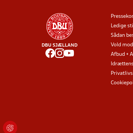
Presseko
Ledige sti
Sådan be
Vold mo
DBU SJÆLLAND
Afbud + 
Idrættens
Privatlivs
Cookiepol