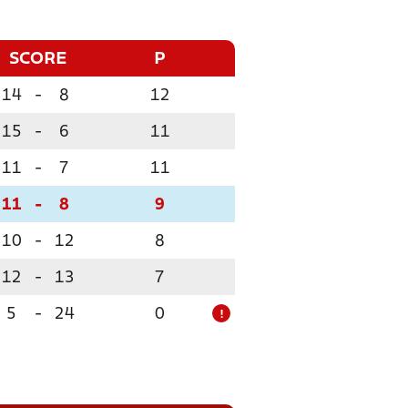
SCORE
P
14
-
8
12
15
-
6
11
11
-
7
11
11
-
8
9
10
-
12
8
12
-
13
7
5
-
24
0
!