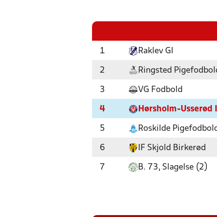
1
Raklev GI
2
Ringsted Pigefodbol
3
VG Fodbold
4
Hørsholm-Usserød 
5
Roskilde Pigefodbol
6
IF Skjold Birkerød
7
B. 73, Slagelse (2)