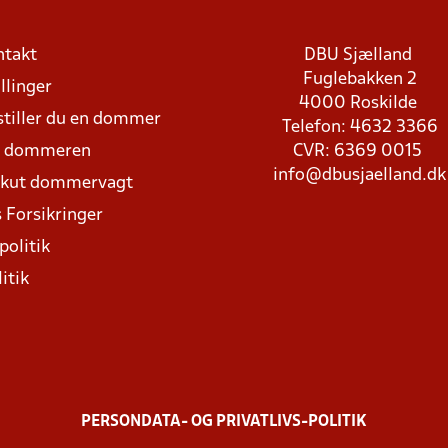
ntakt
DBU Sjælland
Fuglebakken 2
llinger
4000 Roskilde
stiller du en dommer
Telefon: 4632 3366
d dommeren
CVR: 6369 0015
info@dbusjaelland.dk
Akut dommervagt
 Forsikringer
politik
itik
PERSONDATA- OG PRIVATLIVS-POLITIK