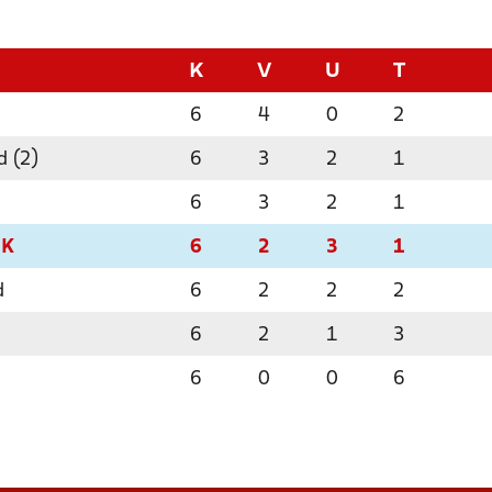
K
V
U
T
6
4
0
2
d (2)
6
3
2
1
6
3
2
1
IK
6
2
3
1
d
6
2
2
2
6
2
1
3
6
0
0
6