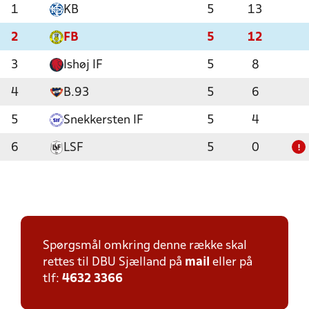
1
KB
5
13
2
FB
5
12
3
Ishøj IF
5
8
4
B.93
5
6
5
Snekkersten IF
5
4
6
LSF
5
0
!
Spørgsmål omkring denne række skal
rettes til DBU Sjælland på
mail
eller på
tlf:
4632 3366