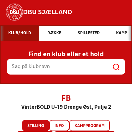
DBU SJÆLLAND
Hvad vil du søge efter?
KLUB/HOLD
RÆKKE
SPILLESTED
KAMP
INDHOLD OG NYHEDER
Find en klub eller et hold
STILLINGER, RESULTATER, KLUBBER OG
HOLD
FB
VinterBOLD U-19 Drenge Øst, Pulje 2
STILLING
INFO
KAMPPROGRAM