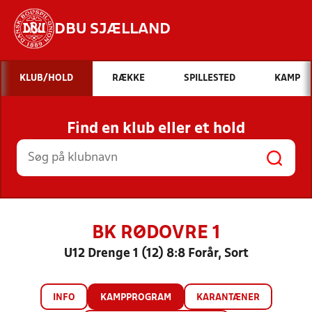
DBU SJÆLLAND
Hvad vil du søge efter?
KLUB/HOLD
RÆKKE
SPILLESTED
KAMP
INDHOLD OG NYHEDER
Find en klub eller et hold
STILLINGER, RESULTATER, KLUBBER OG
HOLD
BK RØDOVRE 1
U12 Drenge 1 (12) 8:8 Forår, Sort
INFO
KAMPPROGRAM
KARANTÆNER